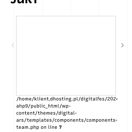
/home/klient.dhosting.pl/digitalfes/2024.digit
/home
ahp9/public_html/wp-
ahp9
content/themes/digital-
conte
ars/templates/components/components-
ars/
team.php on line
7
team