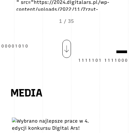
" src="https://2024.digitalars.pl/wp-
" src
content/uploads/2022/11/Zrzut-
cont
ekranu-2022-11-3-o-08.28.53-
1024
1
/
35
500x500.png" alt="PIOTR MIGDAŁ">
JAKU
PIOTR MIGDAŁ
Konsultant AI, Ex-CTO Quantum Flytrap
MEDIA